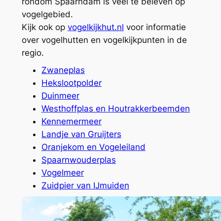
rondom Spaarndam is veel te beleven op
vogelgebied.
Kijk ook op
vogelkijkhut.nl
voor informatie
over vogelhutten en vogelkijkpunten in de
regio.
Zwaneplas
Hekslootpolder
Duinmeer
Westhoffplas en Houtrakkerbeemden
Kennemermeer
Landje van Gruijters
Oranjekom en Vogeleiland
Spaarnwouderplas
Vogelmeer
Zuidpier van IJmuiden