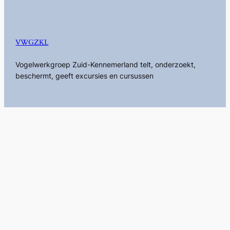
VWGZKL
Vogelwerkgroep Zuid-Kennemerland telt, onderzoekt,
beschermt, geeft excursies en cursussen