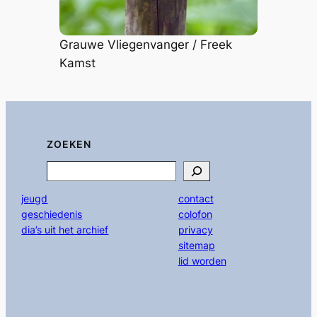
Grauwe Vliegenvanger / Freek
Kamst
ZOEKEN
Search
jeugd
contact
geschiedenis
colofon
dia’s uit het archief
privacy
sitemap
lid worden