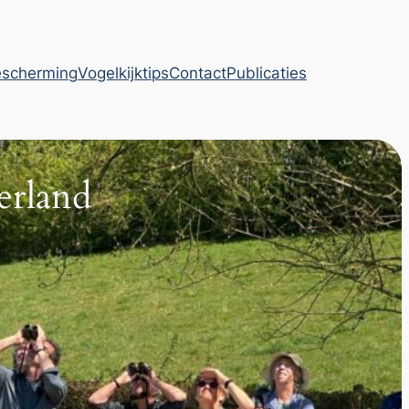
escherming
Vogelkijktips
Contact
Publicaties
rland