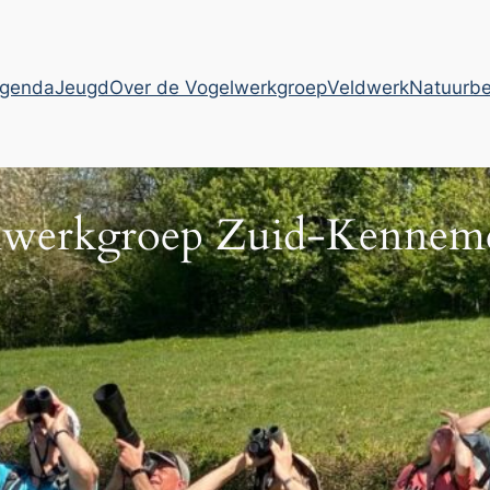
genda
Jeugd
Over de Vogelwerkgroep
Veldwerk
Natuurb
lwerkgroep Zuid-Kenneme