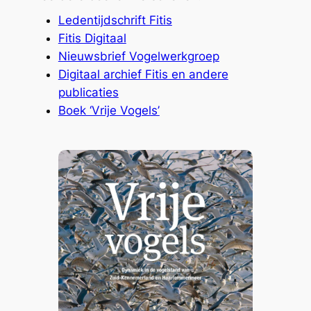
Ledentijdschrift Fitis
Fitis Digitaal
Nieuwsbrief Vogelwerkgroep
Digitaal archief Fitis en andere
publicaties
Boek ‘Vrije Vogels’