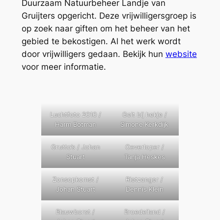
Duurzaam Natuurbeheer Landje van
Gruijters opgericht. Deze vrijwilligersgroep is
op zoek naar giften om het beheer van het
gebied te bekostigen. Al het werk wordt
door vrijwilligers gedaan. Bekijk hun
website
voor meer informatie.
Luchtfoto 2010 /
Geit bij hekje /
Harm Botman
Simone Kerkdijk
Grutto’s / Johan
Oeverloper /
Stuart
Tanja Heskes
Zonsopkomst /
Rietzanger /
Johan Stuart
Dennis Klein
Blauwborst /
Broedeiland /