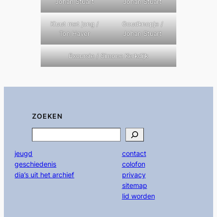
Johan Stuart
Johan Stuart
Kluut met jong /
Goudknopje /
Ton Haver
Johan Stuart
Excursie / Simone Kerkdijk
ZOEKEN
Search
jeugd
contact
geschiedenis
colofon
dia’s uit het archief
privacy
sitemap
lid worden