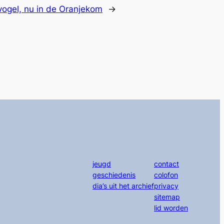
vogel, nu in de Oranjekom
→
jeugd
contact
geschiedenis
colofon
dia’s uit het archief
privacy
sitemap
lid worden