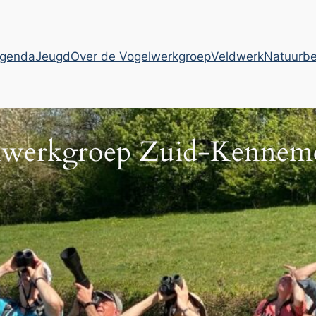
genda
Jeugd
Over de Vogelwerkgroep
Veldwerk
Natuurb
lwerkgroep Zuid-Kenneme