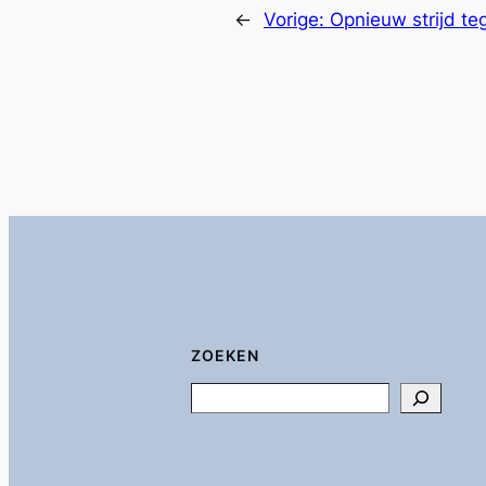
←
Vorige:
Opnieuw strijd te
ZOEKEN
Search