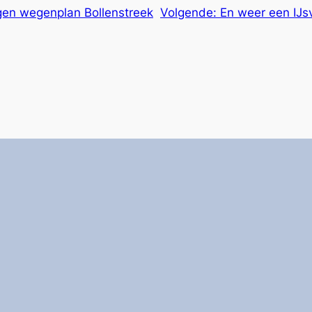
gen wegenplan Bollenstreek
Volgende:
En weer een IJs