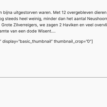
 bijna uitgestorven waren. Met 12 overgebleven dieren 
 Nog steeds heel weinig, minder dan het aantal Neushoo
 Grote Zilverreigers, we zagen 2 Haviken en veel overv
raamte van een dode Wisent….
9″ display=”basic_thumbnail” thumbnail_crop=”0″]