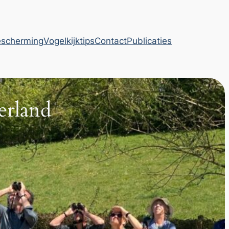
escherming
Vogelkijktips
Contact
Publicaties
rland