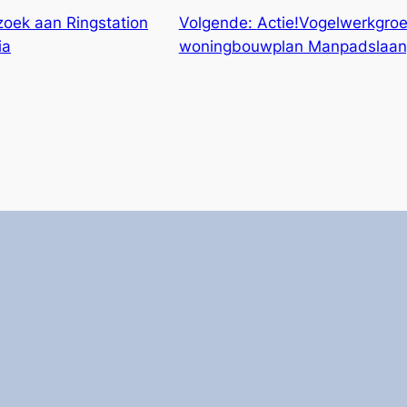
zoek aan Ringstation
Volgende:
Actie!Vogelwerkgroe
ia
woningbouwplan Manpadslaan