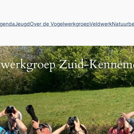
genda
Jeugd
Over de Vogelwerkgroep
Veldwerk
Natuurb
lwerkgroep Zuid-Kenneme