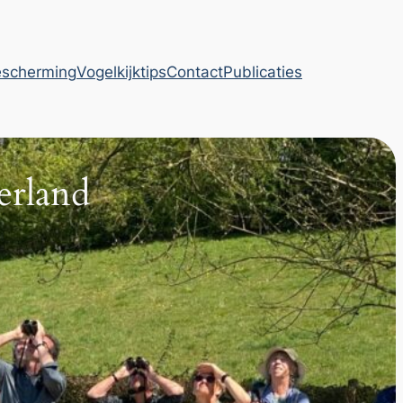
escherming
Vogelkijktips
Contact
Publicaties
rland