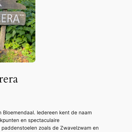
rera
n Bloemendaal. Iedereen kent de naam
jkpunten en spectaculaire
ige paddenstoelen zoals de Zwavelzwam en