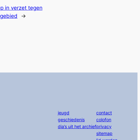
p in verzet tegen
gebied
→
jeugd
contact
geschiedenis
colofon
dia’s uit het archief
privacy
sitemap