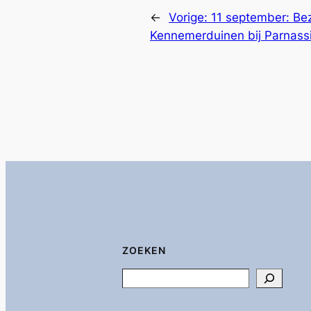
←
Vorige:
11 september: Be
Kennemerduinen bij Parnass
ZOEKEN
Search