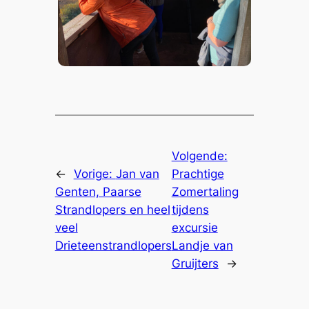
Volgende:
←
Vorige:
Jan van
Prachtige
Genten, Paarse
Zomertaling
Strandlopers en heel
tijdens
veel
excursie
Drieteenstrandlopers
Landje van
Gruijters
→