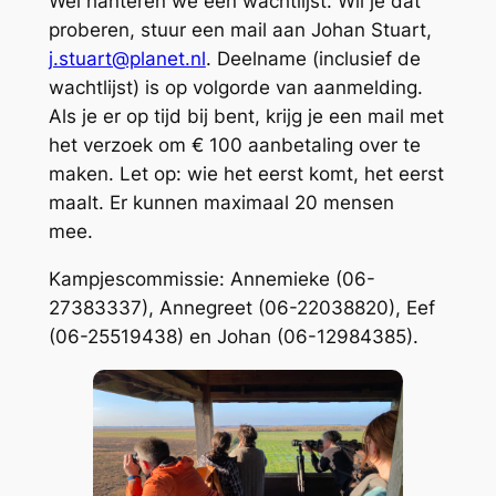
Wel hanteren we een wachtlijst. Wil je dat
proberen, stuur een mail aan Johan Stuart,
j.stuart@planet.nl
. Deelname (inclusief de
wachtlijst) is op volgorde van aanmelding.
Als je er op tijd bij bent, krijg je een mail met
het verzoek om € 100 aanbetaling over te
maken. Let op: wie het eerst komt, het eerst
maalt. Er kunnen maximaal 20 mensen
mee.
Kampjescommissie: Annemieke (06-
27383337), Annegreet (06-22038820), Eef
(06-25519438) en Johan (06-12984385).