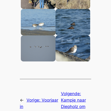
Volgende:
←
Vorige:
Voorjaar
Kampje naar
in
Diepholz om