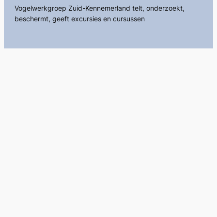
Vogelwerkgroep Zuid-Kennemerland telt, onderzoekt,
beschermt, geeft excursies en cursussen