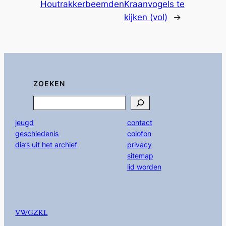
Houtrakkerbeemden
Kraanvogels te
kijken (vol)
→
ZOEKEN
Search
jeugd
contact
geschiedenis
colofon
dia’s uit het archief
privacy
sitemap
lid worden
VWGZKL