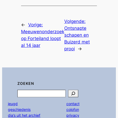
Volgende:
←
Vorige:
Ontsnapte
Meeuwenonderzoek
schapen en
op Forteiland loopt
Buizerd met
al 14 jaar
prooi
→
ZOEKEN
Search
jeugd
contact
geschiedenis
colofon
dia’s uit het archief
privacy