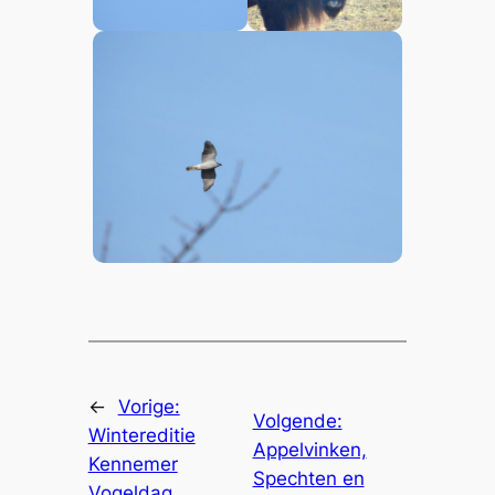
←
Vorige:
Volgende:
Wintereditie
Appelvinken,
Kennemer
Spechten en
Vogeldag