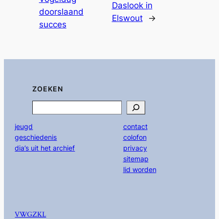
Daslook in
doorslaand
Elswout
→
succes
ZOEKEN
Search
jeugd
contact
geschiedenis
colofon
dia’s uit het archief
privacy
sitemap
lid worden
VWGZKL