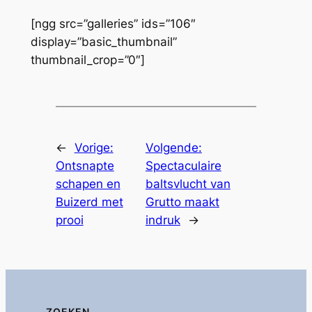
[ngg src=”galleries” ids=”106″
display=”basic_thumbnail”
thumbnail_crop=”0″]
←
Vorige:
Volgende:
Ontsnapte
Spectaculaire
schapen en
baltsvlucht van
Buizerd met
Grutto maakt
prooi
indruk
→
ZOEKEN