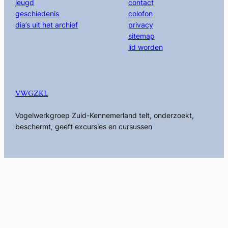
jeugd
contact
geschiedenis
colofon
dia’s uit het archief
privacy
sitemap
lid worden
VWGZKL
Vogelwerkgroep Zuid-Kennemerland telt, onderzoekt,
beschermt, geeft excursies en cursussen