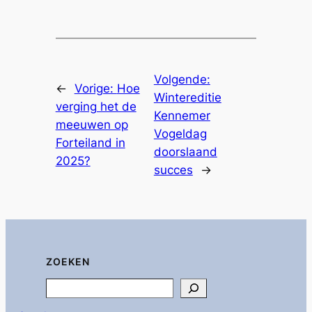
Volgende:
←
Vorige:
Hoe
Wintereditie
verging het de
Kennemer
meeuwen op
Vogeldag
Forteiland in
doorslaand
2025?
succes
→
ZOEKEN
Search