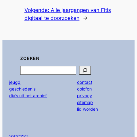
Volgende:
Alle jaargangen van Fitis
digitaal te doorzoeken
→
ZOEKEN
Search
jeugd
contact
geschiedenis
colofon
dia’s uit het archief
privacy
sitemap
lid worden
VWGZKL