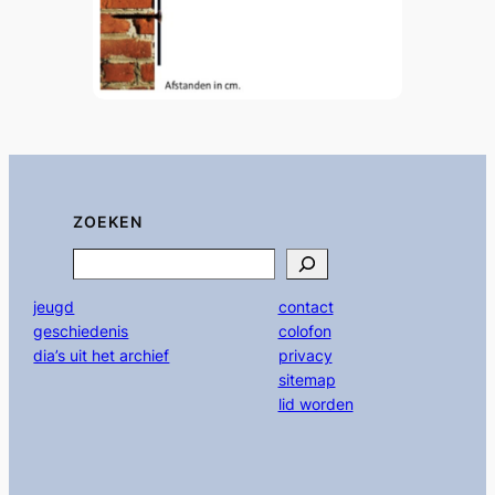
ZOEKEN
Search
jeugd
contact
geschiedenis
colofon
dia’s uit het archief
privacy
sitemap
lid worden