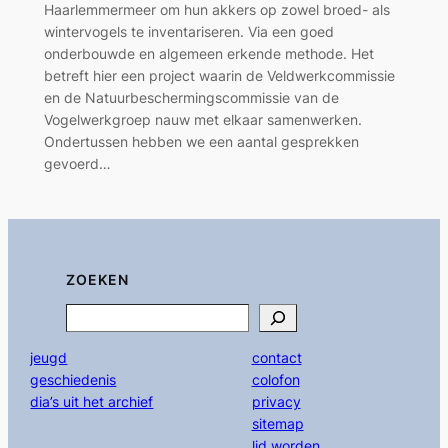
Haarlemmermeer om hun akkers op zowel broed- als
wintervogels te inventariseren. Via een goed
onderbouwde en algemeen erkende methode. Het
betreft hier een project waarin de Veldwerkcommissie
en de Natuurbeschermingscommissie van de
Vogelwerkgroep nauw met elkaar samenwerken.
Ondertussen hebben we een aantal gesprekken
gevoerd…
ZOEKEN
Search
jeugd
contact
geschiedenis
colofon
dia’s uit het archief
privacy
sitemap
lid worden