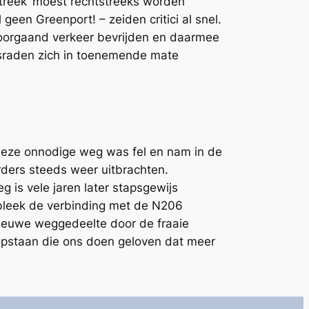
treek’ moest rechtstreeks worden
en Greenport! – zeiden critici al snel.
oorgaand verkeer bevrijden en daarmee
psraden zich in toenemende mate
deze onnodige weg was fel en nam in de
rders steeds weer uitbrachten.
g is vele jaren later stapsgewijs
bleek de verbinding met de N206
 nieuwe weggedeelte door de fraaie
 opstaan die ons doen geloven dat meer