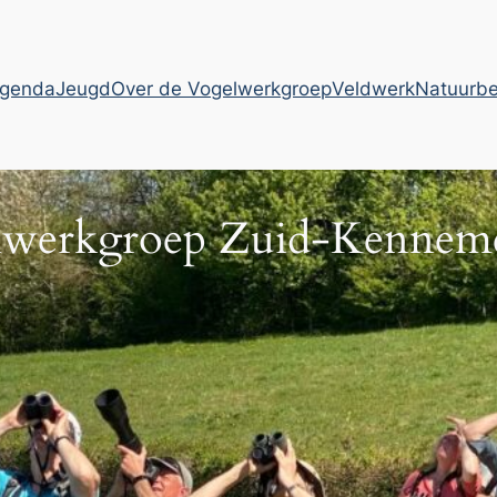
genda
Jeugd
Over de Vogelwerkgroep
Veldwerk
Natuurb
lwerkgroep Zuid-Kenneme