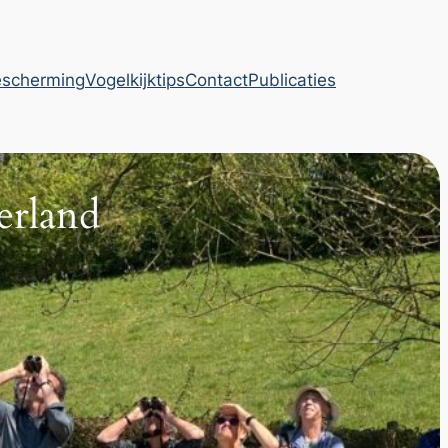
escherming
Vogelkijktips
Contact
Publicaties
rland