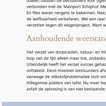
doelen hadden de bestuurders voor ogen
verbonden met de ‘Mainport Schiphol’. Ma
En files waren nergens te bekennen. Ne
de leefbaarheid verbeteren. Wel een raa
verzetten tegen dit wegenproject. Want w
Aanhoudende weerstan
Het verzet van dorpsraden, natuur- en m
loop van de tijd alleen maar toe, ondank
Uiteindelijk heeft het verzet succes geha
onttakeld. Eerst moesten bestuurders af
vanwege de stikstofproblematiek toch echt
Hillegomse polders van tafel. Nu maar h
asfalt de oplossing is van niet bestaand