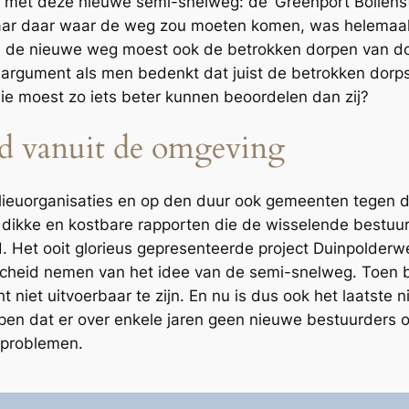
 met deze nieuwe semi-snelweg: de ‘Greenport Bollens
ar daar waar de weg zou moeten komen, was helemaal ge
e, de nieuwe weg moest ook de betrokken dorpen van d
r argument als men bedenkt dat juist de betrokken dor
ie moest zo iets beter kunnen beoordelen dan zij?
d vanuit de omgeving
ilieuorganisaties en op den duur ook gemeenten tegen 
s dikke en kostbare rapporten die de wisselende bestuu
d. Het ooit glorieus gepresenteerde project Duinpolderwe
scheid nemen van het idee van de semi-snelweg. Toen 
 niet uitvoerbaar te zijn. En nu is dus ook het laatste
open dat er over enkele jaren geen nieuwe bestuurders
e problemen.