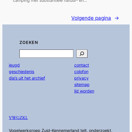
camping met substantiële natuur- en…
Volgende pagina
→
ZOEKEN
Search
jeugd
contact
geschiedenis
colofon
dia’s uit het archief
privacy
sitemap
lid worden
VWGZKL
Vogelwerkgroep Zuid-Kennemerland telt, onderzoekt,