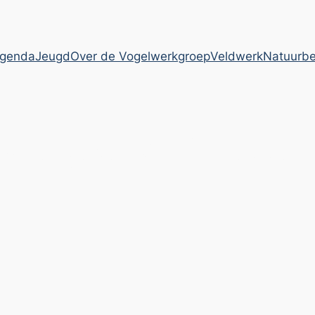
genda
Jeugd
Over de Vogelwerkgroep
Veldwerk
Natuurb
lwerkgroep Zuid-Kenneme