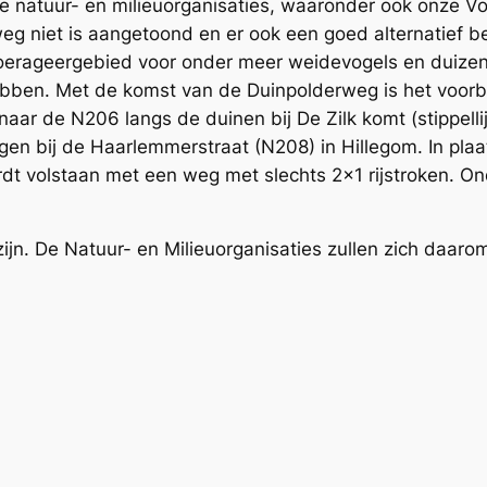
le natuur- en milieuorganisaties, waaronder ook onze V
niet is aangetoond en er ook een goed alternatief bes
foerageergebied voor onder meer weidevogels en duizend
bben. Met de komst van de Duinpolderweg is het voorbij 
ar de N206 langs de duinen bij De Zilk komt (stippellij
n bij de Haarlemmerstraat (N208) in Hillegom. In plaa
rdt volstaan met een weg met slechts 2×1 rijstroken. O
jn. De Natuur- en Milieuorganisaties zullen zich daarom