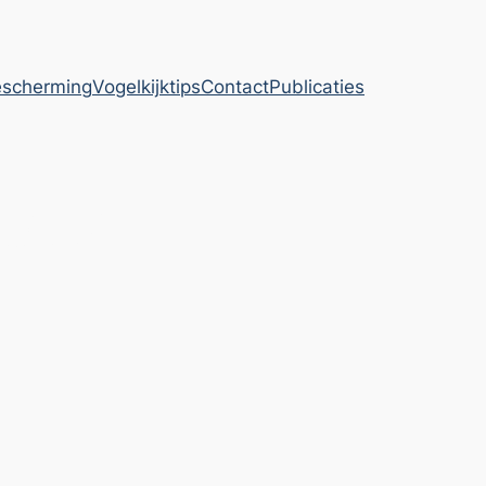
escherming
Vogelkijktips
Contact
Publicaties
rland